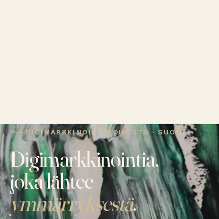
DIGIMARKKINOINTITOIMISTO · SUOMI
Digimarkkinointia,
joka lähtee
ymmärryksestä
.