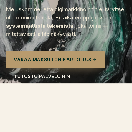
Me uskomme, että digimarkkinoinnin ei tarvitse
olla monimutkaista. Ei taikatemppuja, vaan
systemaattista tekemistä
, joka toimii —
mitattavasti ja läpinäkyvästi.
VARAA MAKSUTON KARTOITUS
TUTUSTU PALVELUIHIN