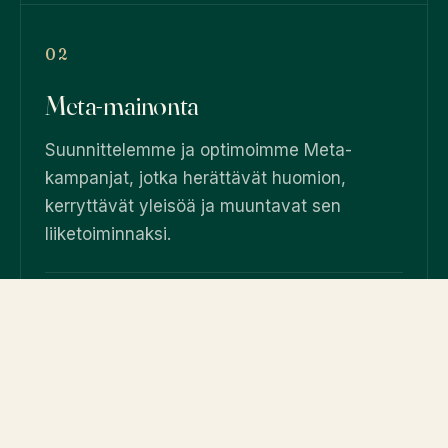
02
Meta-mainonta
Suunnittelemme ja optimoimme Meta-
kampanjat, jotka herättävät huomion,
kerryttävät yleisöä ja muuntavat sen
liiketoiminnaksi.
Luovat konseptit ja mainosvariaatiot
Yleisöt, retargeting ja CAPI-integraatio
Mediabudjetin allokaatio kanavittain