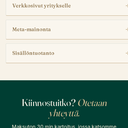
Verkkosivut yritykselle
Meta-mainonta
Sisällöntuotanto
Kiinnostuitko?
Otetaan
yhteyttä.
Maksuton 30 min kartoitus, jossa katsomme