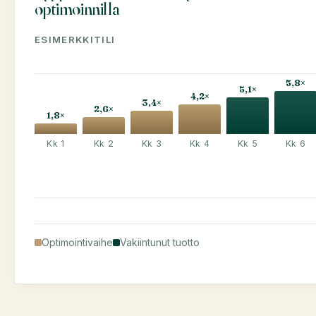
optimoinnilla
ESIMERKKITILI
5,8×
5,1×
4,2×
3,4×
2,6×
1,8×
Kk 1
Kk 2
Kk 3
Kk 4
Kk 5
Kk 6
Optimointivaihe
Vakiintunut tuotto