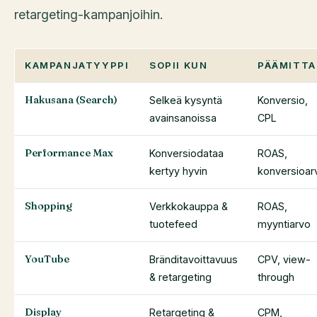
retargeting-kampanjoihin.
KAMPANJATYYPPI
SOPII KUN
PÄÄMITTA
Hakusana (Search)
Selkeä kysyntä
Konversio,
avainsanoissa
CPL
Performance Max
Konversiodataa
ROAS,
kertyy hyvin
konversioar
Shopping
Verkkokauppa &
ROAS,
tuotefeed
myyntiarvo
YouTube
Bränditavoittavuus
CPV, view-
& retargeting
through
Display
Retargeting &
CPM,