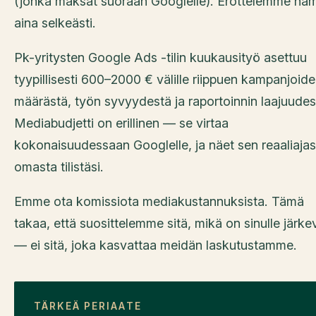
(jonka maksat suoraan Googlelle). Erottelemme nä
aina selkeästi.
Pk-yritysten Google Ads -tilin kuukausityö asettuu
tyypillisesti 600–2000 € välille riippuen kampanjoid
määrästä, työn syvyydestä ja raportoinnin laajuudes
Mediabudjetti on erillinen — se virtaa
kokonaisuudessaan Googlelle, ja näet sen reaaliaja
omasta tilistäsi.
Emme ota komissiota mediakustannuksista. Tämä
takaa, että suosittelemme sitä, mikä on sinulle järke
— ei sitä, joka kasvattaa meidän laskutustamme.
TÄRKEÄ PERIAATE