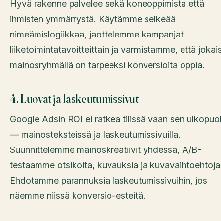
Hyvä rakenne palvelee sekä koneoppimista että
ihmisten ymmärrystä. Käytämme selkeää
nimeämislogiikkaa, jaottelemme kampanjat
liiketoimintatavoitteittain ja varmistamme, että jokais
mainosryhmällä on tarpeeksi konversioita oppia.
4. Luovat ja laskeutumissivut
Google Adsin ROI ei ratkea tilissä vaan sen ulkopuol
— mainosteksteissä ja laskeutumissivuilla.
Suunnittelemme mainoskreatiivit yhdessä, A/B-
testaamme otsikoita, kuvauksia ja kuvavaihtoehtoja
Ehdotamme parannuksia laskeutumissivuihin, jos
näemme niissä konversio-esteitä.