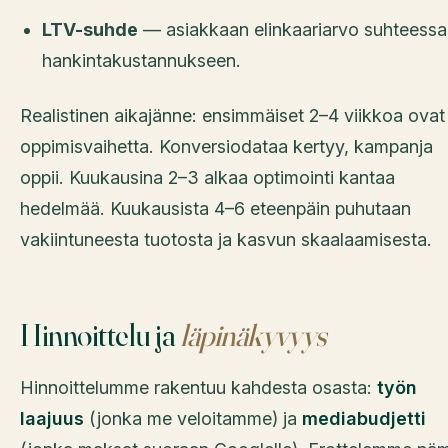
LTV-suhde
— asiakkaan elinkaariarvo suhteessa
hankintakustannukseen.
Realistinen aikajänne: ensimmäiset 2–4 viikkoa ovat
oppimisvaihetta. Konversiodataa kertyy, kampanja
oppii. Kuukausina 2–3 alkaa optimointi kantaa
hedelmää. Kuukausista 4–6 eteenpäin puhutaan
vakiintuneesta tuotosta ja kasvun skaalaamisesta.
Hinnoittelu ja
läpinäkyvyys
Hinnoittelumme rakentuu kahdesta osasta:
työn
laajuus
(jonka me veloitamme) ja
mediabudjetti